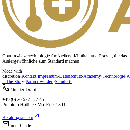
Couture-Lasertechnologie für Ateliers, Kliniken und Praxen, die das
Außergewöhnliche zum Standard machen.
Made with
discretion
·
Kontakt
·
Impressum
·
Datenschutz
·
Academy
·
Technologie
·
A
– The Story
·
Partner werden
·
Standorte
Direkter Draht
+49 (0) 30 577 127 45
Premium Hotline · Mo–Fr 9–18 Uhr
Beratung sichern
Inner Circle