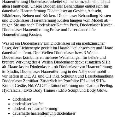
Haarentfernung Diodenlaser arbeitet schmerzarm, schnell und auf
allen Hauttypen. Unsere Diodenlaser Behandlung eignet sich für
dauerhafte Haarentfernung Diodenlaser an Gesicht, Achseln,
Bikinizone, Beinen und Rücken. Diodenlaser Behandlung Kosten
und Diodenlaser Haarentfernung Kosten hängen vom Modell ab –
fragen Sie uns nach Diodenlaser Kaufen Preis, Diodenlaser Kosten,
Diodenlaser Haarentfernung Preise und Laser dauerhafte
Haarentfernung Kosten.
Was ist ein Diodenlaser? Ein Diodenlaser ist ein medizinischer
Laser, der Lichtenergie gezielt im Haarfollikel absorbiert und Haare
dauerhaft entfernt. Drei Wellen Diodenlaser bzw. 3 Wellen
Diodenlaser kombinieren mehrere Wellenlängen für tiefere und
breitere Wirkung; der 4 Wellen Diodenlaser deckt zusätzlich SHR
ab. Haare lasern Diodenlaser – ob Diodenlaser zur Haarentfernung
im Studio, Diodenlaser Haarentfernung in der Nähe oder mobil –
wir liefern in DE, AT und CH inkl. Schulung und Laserbehandlung
Diodenlaser Zertifikat. Zusätzlich im Portfolio: IPL- und SHR-
Kombi-Geräte, Nd:YAG für Tattooentfernung und Carbon Peeling,
Hydrafacial, EMS Body Trainer / EMS Sculpt und Body Glow.
diodenlaser
diodenlaser kaufen
diodenlaser haarentfernung
dauerhafte haarentfernung diodenlaser