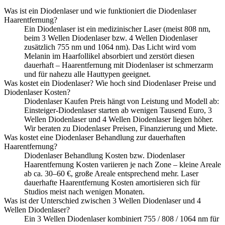
Was ist ein Diodenlaser und wie funktioniert die Diodenlaser
Haarentfernung?
Ein Diodenlaser ist ein medizinischer Laser (meist 808 nm,
beim 3 Wellen Diodenlaser bzw. 4 Wellen Diodenlaser
zusätzlich 755 nm und 1064 nm). Das Licht wird vom
Melanin im Haarfollikel absorbiert und zerstört diesen
dauerhaft – Haarentfernung mit Diodenlaser ist schmerzarm
und für nahezu alle Hauttypen geeignet.
Was kostet ein Diodenlaser? Wie hoch sind Diodenlaser Preise und
Diodenlaser Kosten?
Diodenlaser Kaufen Preis hängt von Leistung und Modell ab:
Einsteiger-Diodenlaser starten ab wenigen Tausend Euro, 3
Wellen Diodenlaser und 4 Wellen Diodenlaser liegen höher.
Wir beraten zu Diodenlaser Preisen, Finanzierung und Miete.
Was kostet eine Diodenlaser Behandlung zur dauerhaften
Haarentfernung?
Diodenlaser Behandlung Kosten bzw. Diodenlaser
Haarentfernung Kosten variieren je nach Zone – kleine Areale
ab ca. 30–60 €, große Areale entsprechend mehr. Laser
dauerhafte Haarentfernung Kosten amortisieren sich für
Studios meist nach wenigen Monaten.
Was ist der Unterschied zwischen 3 Wellen Diodenlaser und 4
Wellen Diodenlaser?
Ein 3 Wellen Diodenlaser kombiniert 755 / 808 / 1064 nm für