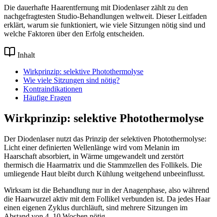
Die dauerhafte Haarentfernung mit Diodenlaser zählt zu den
nachgefragtesten Studio-Behandlungen weltweit. Dieser Leitfaden
erklärt, warum sie funktioniert, wie viele Sitzungen nötig sind und
welche Faktoren über den Erfolg entscheiden.
Inhalt
Wirkprinzip: selektive Photothermolyse
Wie viele Sitzungen sind nötig?
Kontraindikationen
Häufige Fragen
Wirkprinzip: selektive Photothermolyse
Der Diodenlaser nutzt das Prinzip der selektiven Photothermolyse:
Licht einer definierten Wellenlänge wird vom Melanin im
Haarschaft absorbiert, in Wärme umgewandelt und zerstört
thermisch die Haarmatrix und die Stammzellen des Follikels. Die
umliegende Haut bleibt durch Kühlung weitgehend unbeeinflusst.
Wirksam ist die Behandlung nur in der Anagenphase, also während
die Haarwurzel aktiv mit dem Follikel verbunden ist. Da jedes Haar
einen eigenen Zyklus durchläuft, sind mehrere Sitzungen im
Abstand von 4–10 Wochen nötig.