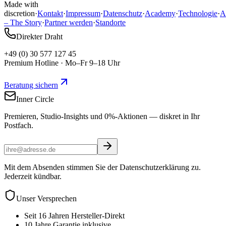
Made with
discretion
·
Kontakt
·
Impressum
·
Datenschutz
·
Academy
·
Technologie
·
A
– The Story
·
Partner werden
·
Standorte
Direkter Draht
+49 (0) 30 577 127 45
Premium Hotline · Mo–Fr 9–18 Uhr
Beratung sichern
Inner Circle
Premieren, Studio-Insights und 0%-Aktionen — diskret in Ihr
Postfach.
Mit dem Absenden stimmen Sie der Datenschutzerklärung zu.
Jederzeit kündbar.
Unser Versprechen
Seit 16 Jahren Hersteller-Direkt
10 Jahre Garantie inklusive