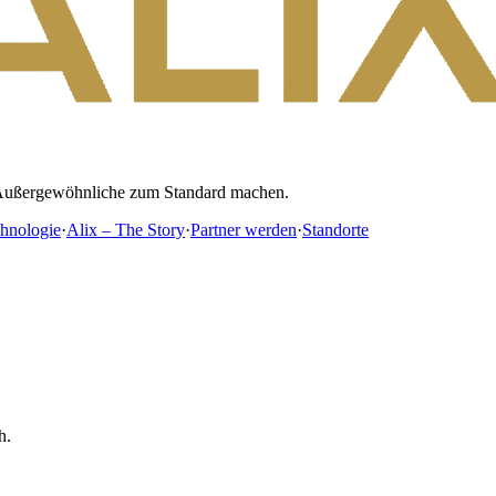
as Außergewöhnliche zum Standard machen.
hnologie
·
Alix – The Story
·
Partner werden
·
Standorte
h.