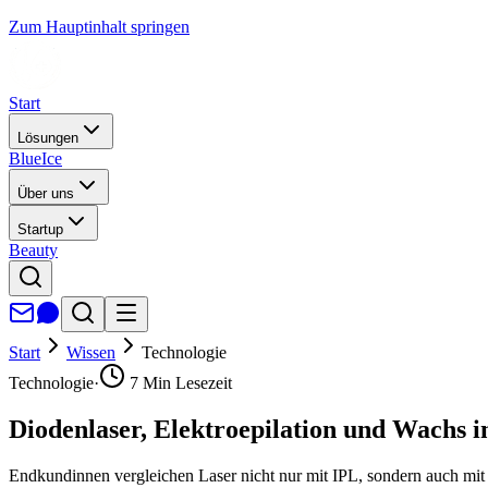
Zum Hauptinhalt springen
Start
Lösungen
BlueIce
Über uns
Startup
Beauty
Start
Wissen
Technologie
Technologie
·
7
Min Lesezeit
Diodenlaser, Elektroepilation und Wachs i
Endkundinnen vergleichen Laser nicht nur mit IPL, sondern auch mit E