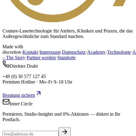
Couture-Lasertechnologie für Ateliers, Kliniken und Praxen, die das
Außergewöhnliche zum Standard machen.
Made with
discretion
·
Kontakt
·
Impressum
·
Datenschutz
·
Academy
·
Technologie
·
A
– The Story
·
Partner werden
·
Standorte
Direkter Draht
+49 (0) 30 577 127 45
Premium Hotline · Mo–Fr 9–18 Uhr
Beratung sichern
Inner Circle
Premieren, Studio-Insights und 0%-Aktionen — diskret in Ihr
Postfach.