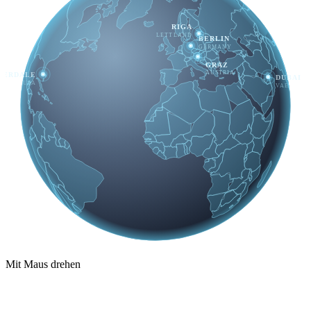
RIGA
LETTLAND
BERLIN
GERMANY
GRAZ
AUSTRIA
DERDALE
DUBAI
USA
VAE
Mit Maus drehen