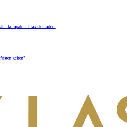
ät – kompakter Praxisleitfaden.
risten gelten?