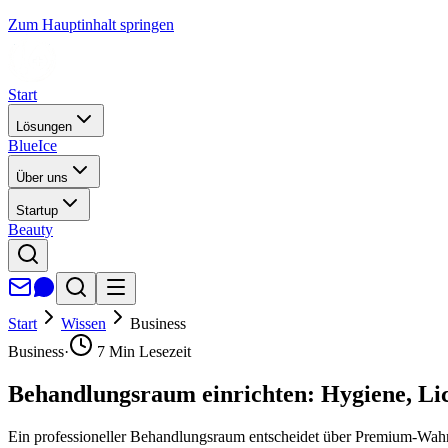
Zum Hauptinhalt springen
Start
Lösungen
BlueIce
Über uns
Startup
Beauty
Start
Wissen
Business
Business
·
7
Min Lesezeit
Behandlungsraum einrichten: Hygiene, L
Ein professioneller Behandlungsraum entscheidet über Premium-Wahr