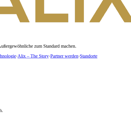
as Außergewöhnliche zum Standard machen.
hnologie
·
Alix – The Story
·
Partner werden
·
Standorte
h.