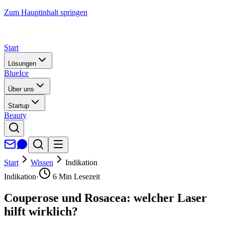
Zum Hauptinhalt springen
Start
Lösungen
BlueIce
Über uns
Startup
Beauty
Start
Wissen
Indikation
Indikation
·
6
Min Lesezeit
Couperose und Rosacea: welcher Laser
hilft wirklich?