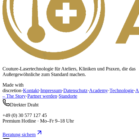
Couture-Lasertechnologie für Ateliers, Kliniken und Praxen, die das
Außergewöhnliche zum Standard machen.
Made with
discretion
·
Kontakt
·
Impressum
·
Datenschutz
·
Academy
·
Technologie
·
A
– The Story
·
Partner werden
·
Standorte
Direkter Draht
+49 (0) 30 577 127 45
Premium Hotline · Mo–Fr 9–18 Uhr
Beratung sichern