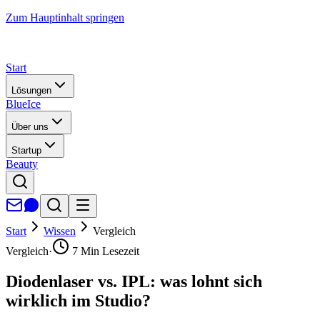
Zum Hauptinhalt springen
Start
Lösungen
BlueIce
Über uns
Startup
Beauty
Start
Wissen
Vergleich
Vergleich
·
7
Min Lesezeit
Diodenlaser vs. IPL: was lohnt sich
wirklich im Studio?